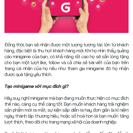
Đồng thời, bạn sẽ nhận được một lượng tương tác lớn từ khách
hàng, đặc biệt là thu hút khách hàng mới. Khi họ nhìn thấy quảng
cáo minigame của bạn, có khả năng rất cao họ sẽ sẵn lòng tặng
cho bạn một lượt like, follow và cả chia sẻ bài viết của bạn trên
trang cá nhân của họ nếu như tham gia minigame đó họ nhận
được quà tặng yêu thích.
Tạo minigame với mục đích gì?
Hãy suy nghĩ minigame mà bạn đang muốn thực hiện có mục đích
thế nào, càng cụ thể càng tốt. Bạn muốn khách hàng trải nghiệm
sản phẩm mới ra mắt, sự kiện sắp diễn ra hay đơn giản là kỉ niệm
ngày thành lập thương hiệu, hoặc số hoá hơn là bạn muốn tăng
lượt thích, theo dõi cho trang mạng xã hội của doanh nghiệp.