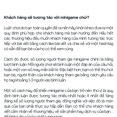
Khách hàng sẽ tương tác với minigame chứ?
Luật chơi do bạn toàn quyền đề ra nên hãy khôn khéo đưa ra một
quy định phù hợp cho khách hàng mà bạn hướng đến. Hầu hết
các thương hiệu đều muốn khách hàng của mình tương tác trực
tiếp với bài viết bằng cách like bài viết và chia sẻ với một hashtag
có sẵn để bạn bè của họ có thể xem cùng.
Cách đo được số lượng người tham gia minigame chính là bằng
lượt bình luận. Mỗi người chơi sẽ bình luận một đáp án của câu hỏi,
hoặc một con số may mắn bất kì. Đặc biệt hơn, bạn có thể thu hút
bạn bè, người thân của khách hàng tham gia bằng cách yêu cầu
họ tag khoảng 1-3 người vào bình luận.
Một số cách hay để khiến minigame của bạn trở nên thú vị là quy
định bình luận được tương tác nhiều nhất hoặc ít nhất để tăng
đáng kể số lượng người tham gia, đồng nghĩa với việc đó là món
quà của bạn phải thực sự hấp dẫn. Bạn có thể cho khách hàng
viết cảm nhận về thương hiệu, về sản phẩm hay dịch vụ của bạn…
để bình luận của họ chất lượng hơn.