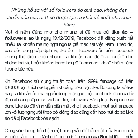
Những hồ sơ với số followers ảo quá cao, không đạt
chuẩn của socialift sẽ được lọc ra khỏi đề xuất cho nhãn
hàng
Một kỉ niệm đáng nhớ cho những ai đã mua gói
like ảo –
followers ảo
là ngày 13/12/2019, Facebook đã đăng xuất rất
nhiều tài khoản mà họ nghi ngờ là giả mạo tại Việt Nam. Theo đó,
các bên cung cấp dịch vụ like ảo – followers ảo trên facebook
không thể điều khiển những tài khoản này để “cày cuốc” cho
những bài viết của khách hàng hay đi “comment dạo” nhằm tăng
tương tác nữa.
Khi Facebook sử dụng thuật toán trên, 99% fanpage có trên
10.000 lượt thích sẽ bị giảm khoảng 3% lượt like. Đó cũng là số like
hay tài khoản ảo mà người dùng mạng xã hội facebook đã mua từ
đơn vị cung cấp dịch vụ bán like, followers. Hàng loạt Fanpage sử
dụng Like ảo đã vĩnh viễn biến mất khỏi Facebook, một số Fanpage
lớn với lượng người theo dõi đông đảo cũng dần heo hút do số Like
ảo đã bị Facebook xóa sạch.
Cùng với những tiến bộ rõ rệt trong vấn đề bảo mật của Facebook
và nền tảng lọc – đánh giá hồ sơ influencer của
Socialift – nền