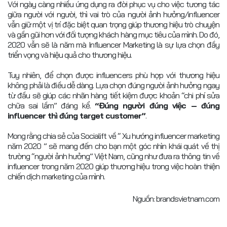
Với ngày càng nhiều ứng dụng ra đời phục vụ cho việc tương tác
giữa người với người, thì vai trò của người ảnh hưởng/influencer
vẫn giữ một vị trí đặc biệt quan trọng giúp thương hiệu trò chuyện
và gần gũi hơn với đối tượng khách hàng mục tiêu của mình. Do đó,
2020 vẫn sẽ là năm mà Influencer Marketing là sự lựa chọn đầy
triển vọng và hiệu quả cho thương hiệu.
Tuy nhiên, để chọn được influencers phù hợp với thương hiệu
không phải là điều dễ dàng. Lựa chọn đúng người ảnh hưởng ngay
từ đầu sẽ giúp các nhãn hàng tiết kiệm được khoản “chi phí sửa
chữa sai lầm” đáng kể.
“Đúng người đúng việc – đúng
influencer thì đúng target customer”
.
Mong rằng chia sẻ của Socialift về “ Xu hướng influencer marketing
năm 2020 ” sẽ mang đến cho bạn một góc nhìn khái quát về thị
trường “người ảnh hưởng” Việt Nam, cũng như đưa ra thông tin về
influencer trong năm 2020 giúp thương hiệu trong việc hoàn thiện
chiến dịch marketing của mình.
Nguồn: brandsvietnam.com