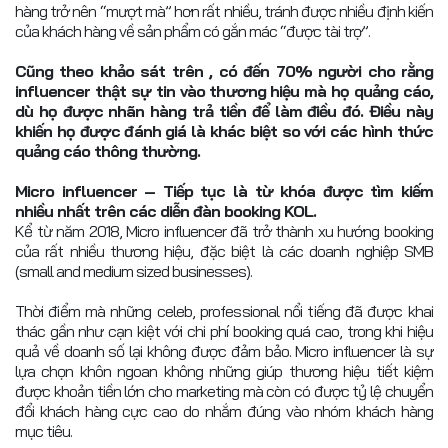
hàng trở nên “mượt mà” hơn rất nhiều, tránh được nhiều định kiến
của khách hàng về sản phẩm có gắn mác “được tài trợ”.
Cũng theo khảo sát trên , có đến 70% người cho rằng
influencer thật sự tin vào thương hiệu mà họ quảng cáo,
dù họ được nhãn hàng trả tiền để làm điều đó. Điều này
khiến họ được đánh giá là khác biệt so với các hình thức
quảng cáo thông thường.
Micro influencer – Tiếp tục là từ khóa được tìm kiếm
nhiều nhất trên các diễn đàn booking KOL.
Kể từ năm 2018, Micro influencer đã trở thành xu hướng booking
của rất nhiều thương hiệu, đặc biệt là các doanh nghiệp SMB
(small and medium sized businesses).
Thời điểm mà những celeb, professional nổi tiếng đã được khai
thác gần như cạn kiệt với chi phí booking quá cao, trong khi hiệu
quả về doanh số lại không được đảm bảo. Micro influencer là sự
lựa chọn khôn ngoan không những giúp thương hiệu tiết kiệm
được khoản tiền lớn cho marketing mà còn có được tỷ lệ chuyển
đổi khách hàng cực cao do nhắm đúng vào nhóm khách hàng
mục tiêu.