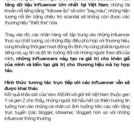
tảng dữ liệu Influencer lớn nhất tại Việt Nam
, những tài
khoản nổi tiếng bằng “follower ảo” sẽ sớm “bay màu”, những hiện
tượng nổi lên bằng chiêu trò scandal sẽ không còn được các
thương hiệu “thiết tha” nữa.
Thay vào đó, các nhãn hàng sẽ tập trung vào những influencer
thực sự chất lượng, có những đặc điều phù hợp với thương hiệu,
cùng khoảng thời gian hoạt động ổn định. Họ cũng phải là người có
tiếng nói, uy tín và độ tin tưởng đối với những người theo dõi của
mình,
những influencers này tạo ra giá trị cho khán giả
của mình và kiến tạo giá trị cho thương hiệu mà họ hợp
tác.
Hình thức tương tác trực tiếp với các influencer vẫn sẽ
được khai thác
Kết quả khảo sát của Vero ASEAN với giới trẻ Việt Nam thuộc gen
Y và gen Z cho thấy, những người trẻ hầu hết có thiên hướng tin
tưởng hơn vào những cá nhân có ảnh hưởng trên các nền tảng
trực tuyến (các blogger, streamer, Vlogger) hơn so với những
influencer thông thường.