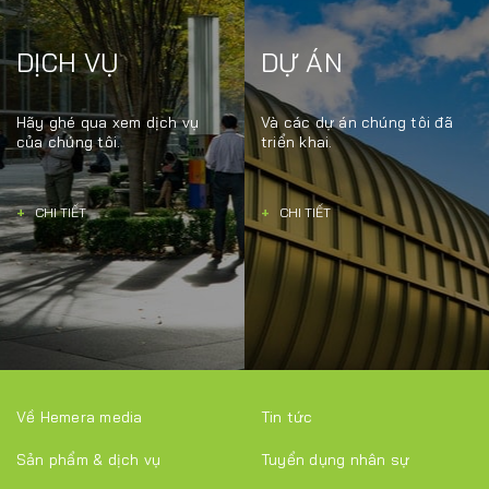
DỊCH VỤ
DỰ ÁN
Hãy ghé qua xem dịch vụ
Và các dự án chúng tôi đã
của chúng tôi.
triển khai.
+
CHI TIẾT
+
CHI TIẾT
Về Hemera media
Tin tức
Sản phẩm & dịch vụ
Tuyển dụng nhân sự