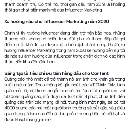
thành doanh thu. Có thể nói, thời gian đầu năm 2019 là khoảng
thời gian phát triển mạnh mẽ của Influencer Marketing.
Xu hướng nào cho Influencer Marketing năm 2020
Chính vì thị trường influencer đang dần trở nên bão hòa, những
thương hiệu không có chiến lược đột phá và thông điệp đủ ghi
điểm sẽ rất khó để tạo được một chiến dịch thành công. Do đó, xu
hướng Influencer Marketing trong năm 2020 sẽ hướng đến sự tối
đa hóa sự ảnh hưởng của Influencer trong chiến dịch với các hình
thức triển khai độc đáo hơn.
Sáng tạo là tiêu chí ưu tiên hàng đầu cho Content
Quảng cáo nhồi nhét đã trở thành nỗi ám ảnh cho khán giả trong
suốt nhiều năm. Theo thống kê gần nhất của VIETNAM-TAM, bình
quân mỗi tối, một kênh truyền hình sẽ làm “quá tải” người xem với
50 đoạn quảng cáo, mỗi đoạn dài từ 2 đến 4 phút, chưa tính đến
quảng cáo trên các mạng xã hội, trung bình một ngày sẽ có tới
4000 quảng cáo mà một người bình thường sẽ bắt gặp, vậy điều
quan trọng là làm sao để nội dung của thương hiệu sẽ nổi bật và
được khách hàng ghi nhớ.