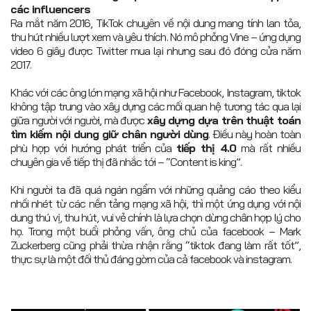
các influencers
Ra mắt năm 2016, TikTok chuyên về nội dung mang tính lan tỏa,
thu hút nhiều lượt xem và yêu thích. Nó mô phỏng Vine – ứng dụng
video 6 giây được Twitter mua lại nhưng sau đó đóng cửa năm
2017.
Khác với các ông lớn mạng xã hội như Facebook, Instagram, tiktok
không tập trung vào xây dựng các mối quan hệ tương tác qua lại
giữa người với người, mà được
xây dựng dựa trên thuật toán
tìm kiếm nội dung giữ chân người dùng
. Điều này hoàn toàn
phù hợp với hướng phát triển của
tiếp thị 4.0
mà rất nhiều
chuyên gia về tiếp thị đã nhắc tới – “Content is king”.
Khi người ta đã quá ngán ngẩm với những quảng cáo theo kiểu
nhồi nhét từ các nền tảng mạng xã hội, thì một ứng dụng với nội
dung thú vị, thu hút, vui vẻ chính là lựa chọn dừng chân hợp lý cho
họ. Trong một buổi phỏng vấn, ông chủ của facebook – Mark
Zuckerberg cũng phải thừa nhận rằng “tiktok đang làm rất tốt”,
thực sự là một đối thủ đáng gờm của cả facebook và instagram.