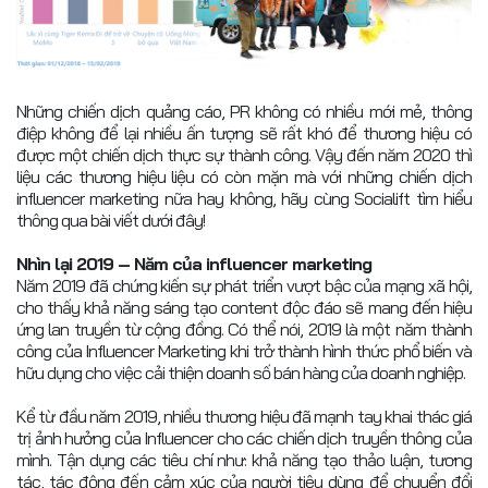
Những chiến dịch quảng cáo, PR không có nhiều mới mẻ, thông
điệp không để lại nhiều ấn tượng sẽ rất khó để thương hiệu có
được một chiến dịch thực sự thành công. Vậy đến năm 2020 thì
liệu các thương hiệu liệu có còn mặn mà với những chiến dịch
influencer marketing nữa hay không, hãy cùng Socialift tìm hiểu
thông qua bài viết dưới đây!
Nhìn lại 2019 – Năm của influencer marketing
Năm 2019 đã chứng kiến sự phát triển vượt bậc của mạng xã hội,
cho thấy khả năng sáng tạo content độc đáo sẽ mang đến hiệu
ứng lan truyền từ cộng đồng. Có thể nói, 2019 là một năm thành
công của Influencer Marketing khi trở thành hình thức phổ biến và
hữu dụng cho việc cải thiện doanh số bán hàng của doanh nghiệp.
Kể từ đầu năm 2019, nhiều thương hiệu đã mạnh tay khai thác giá
trị ảnh hưởng của Influencer cho các chiến dịch truyền thông của
mình. Tận dụng các tiêu chí như: khả năng tạo thảo luận, tương
tác, tác động đến cảm xúc của người tiêu dùng để chuyển đổi