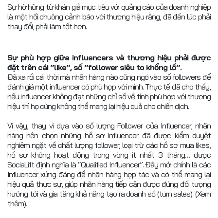
Sự hờ hững từ khán giả mục tiêu với quảng cáo của doanh nghiệp
là một hồi chuông cảnh báo với thương hiệu rằng, đã đến lúc phải
thay đổi, phải làm tốt hơn.
Sự phù hợp giữa influencers và thương hiệu phải được
đặt trên cái “like”, số “follower siêu to khổng lồ”.
Đã xa rồi cái thời mà nhãn hàng nào cũng ngó vào số followers để
đánh giá một influencer có phù hợp với mình. Thực tế đã cho thấy,
nếu influencer không đạt những chỉ số về tính phù hợp với thương
hiệu thì họ cũng không thể mang lại hiệu quả cho chiến dịch.
Vì vậy, thay vì dựa vào số lượng Follower của Influencer, nhãn
hàng nên chọn những hồ sơ Influencer đã được kiểm duyệt
nghiêm ngặt về chất lượng follower, loại trừ các hồ sơ mua likes,
hồ sơ không hoạt động trong vòng ít nhất 3 tháng… được
SociaLift định nghĩa là “Qualified Influencer”. Đây mới chính là các
Influencer xứng đáng để nhãn hàng hợp tác và có thể mang lại
hiệu quả thực sự, giúp nhãn hàng tiếp cận được đúng đối tượng
hướng tới và gia tăng khả năng tạo ra doanh số (turn sales). (Xem
thêm).