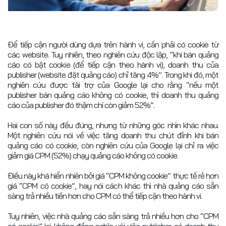
Để tiếp cận người dùng dựa trên hành vi, cần phải có cookie từ
các website. Tuy nhiên, theo nghiên cứu độc lập, “khi bán quảng
cáo có bật cookie (để tiếp cận theo hành vi), doanh thu của
publisher (website đặt quảng cáo) chỉ tăng 4%”. Trong khi đó, một
nghiên cứu được tài trợ của Google lại cho rằng “nếu một
publisher bán quảng cáo không có cookie, thì doanh thu quảng
cáo của publisher đó thậm chí còn giảm 52%”.
Hai con số này đều đúng, nhưng từ những góc nhìn khác nhau.
Một nghiên cứu nói về việc tăng doanh thu chút đỉnh khi bán
quảng cáo có cookie, còn nghiên cứu của Google lại chỉ ra việc
giảm giá CPM (52%) chạy quảng cáo không có cookie.
Điều này khá hiển nhiên bởi giá “CPM không cookie” thực tế rẻ hơn
giá “CPM có cookie”, hay nói cách khác thì nhà quảng cáo sẵn
sàng trả nhiều tiền hơn cho CPM có thể tiếp cận theo hành vi.
Tuy nhiên, việc nhà quảng cáo sẵn sàng trả nhiều hơn cho “CPM
có cookie” lại không đồng nghĩa với việc publisher có doanh thu