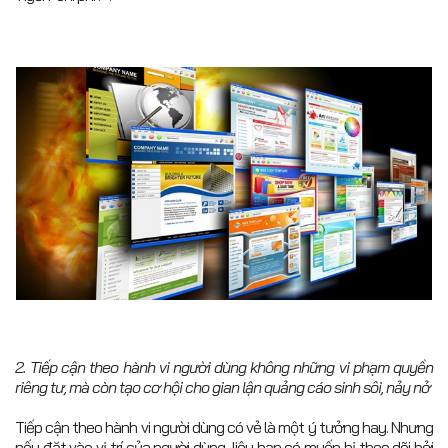
2. Tiếp cận theo hành vi người dùng không những vi phạm quyền
riêng tư, mà còn tạo cơ hội cho gian lận quảng cáo sinh sôi, nảy nở
Tiếp cận theo hành vi người dùng có vẻ là một ý tưởng hay. Nhưng
nếu đặt vào vị trí của người dùng, liệu bạn có muốn bị theo dõi bởi