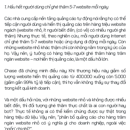
1. Hầu hết người dùng chỉ ghé thăm 5-7 website mỗi ngày
Các nhà cung cấp nền tảng quảng cáo tự động nói rằng họ có thể
tiếp cận người dùng và hiển thị quảng cáo trên hàng triệu website
ngách (website nhỏ, ít người biết đến, (có vẻ) có nhiều người ghé
thăm). Nhưng thực tế, theo nghiên cứu, mỗi người dùng Internet
chỉ ghé thăm 5-7 website hoặc ứng dụng di động mỗi ngày. Còn
những website nhỏ khác thậm chí còn không nằm trong ký ức của
họ. Vậy nên, ý tưởng có hàng triệu người ghé thăm hàng trăm
ngàn website – nơi hiển thị quảng cáo, là một dấu hỏi lớn.
Chase đã chứng minh điều này. Khi thương hiệu này giảm số
lượng website hiển thị quảng cáo từ 400.000 xuống còn 5.000
(giảm gần 99% tỷ lệ tiếp cận), thì họ vẫn không thấy sự thay đổi
trong kết quả kinh doanh.
Và một dấu hỏi nữa, với những website nhỏ và không được nhiều
biết đến, thì đối tượng ghé thăm thực chất là ai: con người hay
bot? Thực tế không ai có thể kiểm chứng được sự thật trong
hàng triệu dữ liệu. Vậy nên, “phân bổ quảng cáo cho hàng trăm
ngàn website nhỏ có ý nghĩa gì cho doanh nghiệp, ngoài việc
‘ngốn’ chi phí?”.