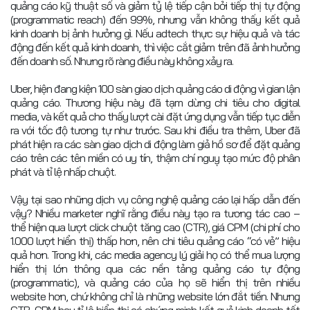
quảng cáo kỹ thuật số và giảm tỷ lệ tiếp cận bởi tiếp thị tự động
(programmatic reach) đến 99%, nhưng vẫn không thấy kết quả
kinh doanh bị ảnh hưởng gì. Nếu adtech thực sự hiệu quả và tác
động đến kết quả kinh doanh, thì việc cắt giảm trên đã ảnh hưởng
đến doanh số. Nhưng rõ ràng điều này không xảy ra.
Uber, hiện đang kiện 100 sàn giao dịch quảng cáo di động vì gian lận
quảng cáo. Thương hiệu này đã tạm dừng chi tiêu cho digital
media, và kết quả cho thấy lượt cài đặt ứng dụng vẫn tiếp tục diễn
ra với tốc độ tương tự như trước. Sau khi điều tra thêm, Uber đã
phát hiện ra các sàn giao dịch di động làm giả hồ sơ để đặt quảng
cáo trên các tên miền có uy tín, thậm chí nguỵ tạo mức độ phân
phát và tỉ lệ nhấp chuột.
Vậy tại sao những dịch vụ công nghệ quảng cáo lại hấp dẫn đến
vậy? Nhiều marketer nghĩ rằng điều này tạo ra tương tác cao –
thể hiện qua lượt click chuột tăng cao (CTR), giá CPM (chi phí cho
1.000 lượt hiển thị) thấp hơn, nên chi tiêu quảng cáo “có vẻ” hiệu
quả hơn. Trong khi, các media agency lý giải họ có thể mua lượng
hiển thị lớn thông qua các nền tảng quảng cáo tự động
(programmatic), và quảng cáo của họ sẽ hiển thị trên nhiều
website hơn, chứ không chỉ là những website lớn đắt tiền. Nhưng
CTR, CPM hay tỉ lệ hiển thị có chứng minh kết quả kinh doanh tốt