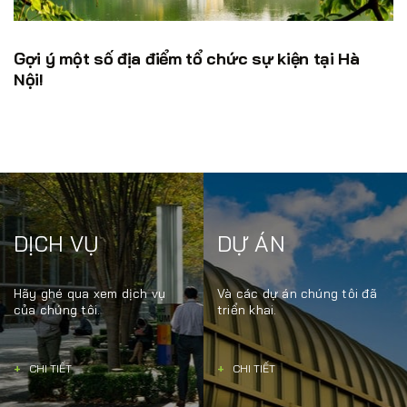
Gợi ý một số địa điểm tổ chức sự kiện tại Hà
Nội!
DỊCH VỤ
DỰ ÁN
Hãy ghé qua xem dịch vụ
Và các dự án chúng tôi đã
của chúng tôi.
triển khai.
+
CHI TIẾT
+
CHI TIẾT