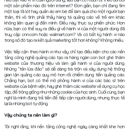
một sản phẩm nào đó trên internet? Đơn giản, bạn chỉ đang tìm
một loại tã lót hay quần áo em bé để làm quà cho một người bạn
thân, thì vô tình phải thấy hàng tá quảng cáo về trẻ em khác
không liên quan gì đến mình. Điều này thực sự phiền phức. Hơn
nữa, bạn có thể suy ra điều gì về hành vi của một người dùng đã
truy cập cnn.com hoặc walmart.com? Và có bất kỳ hành vi nào
trong số đó tạo ra kết quả marketing tốt hơn không? Không nhiều.
Việc tiếp cận theo hành vi như vậy chỉ tạo điều kiện cho các nền
tảng công nghệ quảng cáo tạo ra hàng ngàn con bot ghé thăm
website của thương hiệu và làm giả hành vi của người dùng.
Những “tên lừa đảo” sẽ dễ dàng trà trộn và xây dựng hệ thống
gian lận quảng cáo quy mô hơn rồi chiếm dụng tiền quảng cáo.
Chẳng hạn, bot có thể mô phỏng hành vi của các bác sĩ trên
website của bệnh viện, hay ghé thăm các website về dụng cụ học
tập, để trông giống như những cookie của học sinh. Cuối cùng, bạn
nghĩ là mình đang trả tiền để tiếp cận người dùng, nhưng thực tế
lại là những bot tự động.
Vậy chúng ta nên làm gì?
Tôi nghĩ rằng, khi nền tảng công nghệ ngày càng khắt khe hơn