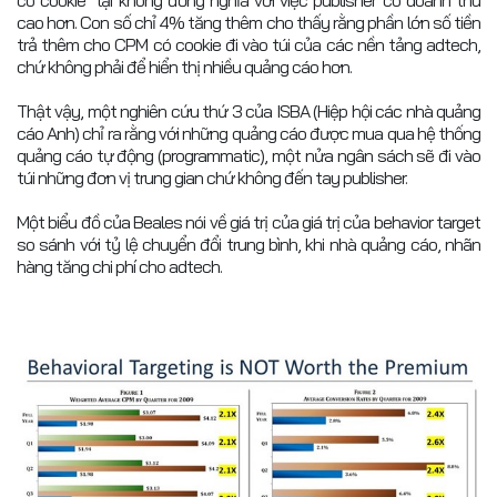
cao hơn. Con số chỉ 4% tăng thêm cho thấy rằng phần lớn số tiền
trả thêm cho CPM có cookie đi vào túi của các nền tảng adtech,
chứ không phải để hiển thị nhiều quảng cáo hơn.
Thật vậy, một nghiên cứu thứ 3 của ISBA (Hiệp hội các nhà quảng
cáo Anh) chỉ ra rằng với những quảng cáo được mua qua hệ thống
quảng cáo tự động (programmatic), một nửa ngân sách sẽ đi vào
túi những đơn vị trung gian chứ không đến tay publisher.
Một biểu đồ của Beales nói về giá trị của giá trị của behavior target
so sánh với tỷ lệ chuyển đổi trung bình, khi nhà quảng cáo, nhãn
hàng tăng chi phí cho adtech.