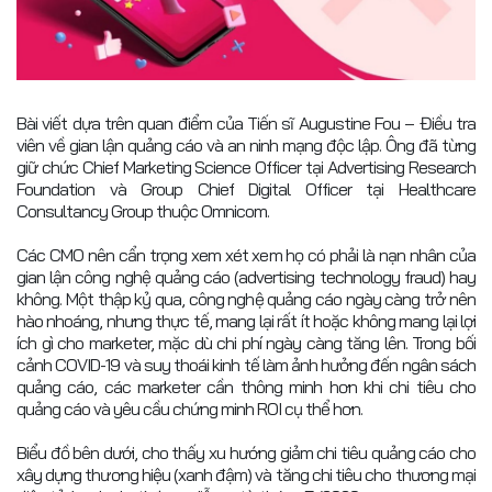
Bài viết dựa trên quan điểm của Tiến sĩ Augustine Fou – Điều tra
viên về gian lận quảng cáo và an ninh mạng độc lập. Ông đã từng
giữ chức Chief Marketing Science Officer tại Advertising Research
Foundation và Group Chief Digital Officer tại Healthcare
Consultancy Group thuộc Omnicom.
Các CMO nên cẩn trọng xem xét xem họ có phải là nạn nhân của
gian lận công nghệ quảng cáo (advertising technology fraud) hay
không. Một thập kỷ qua, công nghệ quảng cáo ngày càng trở nên
hào nhoáng, nhưng thực tế, mang lại rất ít hoặc không mang lại lợi
ích gì cho marketer, mặc dù chi phí ngày càng tăng lên. Trong bối
cảnh COVID-19 và suy thoái kinh tế làm ảnh hưởng đến ngân sách
quảng cáo, các marketer cần thông minh hơn khi chi tiêu cho
quảng cáo và yêu cầu chứng minh ROI cụ thể hơn.
Biểu đồ bên dưới, cho thấy xu hướng giảm chi tiêu quảng cáo cho
xây dựng thương hiệu (xanh đậm) và tăng chi tiêu cho thương mại