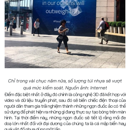
Chỉ trong vài chục năm nữa, số lượng túi nhựa sẽ vượt
quá mức kiểm soát. Nguồn ảnh: Internet
Điểm đặc biệt nhất ở đây đó chính là công nghệ 3D đã kết hợp với
video và dữ liệu truyền phát, sau đó sẽ biến chiếc điện thoại của
người dân tham gia trải nghiệm thành những ngọn đuốc ảo có thể
sử dụng để phát hiện ra những gì đang thực sự tạo bóng trên màn
hình. Tại thời điểm này, những ngọn đuốc sẽ tiết lộ rằng mối đe
doạ lớn nhất đối với đại dương của chúng ta là cá mập biển hay
quái vật đồ nhựa dùng một lần.