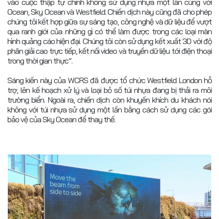
vào cuộc thập tự chinh không sử dụng nhựa một lần cùng với
Ocean, Sky Ocean và Westfield. Chiến dịch này cũng đã cho phép
chúng tôi kết hợp giữa sự sáng tạo, công nghệ và dữ liệu để vượt
qua ranh giới của những gì có thể làm được trong các loại màn
hình quảng cáo hiện đại. Chúng tôi còn sử dụng kết xuất 3D với độ
phân giải cao trực tiếp, kết nối video và truyền dữ liệu tới điện thoại
trong thời gian thực”.
Sáng kiến này của WCRS đã được tổ chức Westfield London hỗ
trợ, lên kế hoạch xử lý và loại bỏ số túi nhựa đang bị thải ra môi
trường biển. Ngoài ra, chiến dịch còn khuyến khích du khách nói
không với túi nhựa sử dụng một lần bằng cách sử dụng các gói
bảo vệ của Sky Ocean để thay thế.