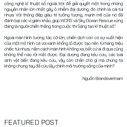
công nghệ kĩ thuật số ngoài trời để giải quyết một trong những
nguyên nhân lớn nhất gây ô nhiễm đại dương, đó chính là cái túi
nhựa. Với thông điệp giàu trí tưởng tượng, mạnh mẽ của nó đã
đánh bại các vị giám khảo, giúp WCRS và Sky Ocean Rescue xứng
đáng là người chiến thắng trong cuộc thi Sáng tạo kĩ thuật số”.
Ngoài màn hình tương tác cỡ lớn, chiến dịch còn có sự xuất hiện
của một mô hình cá voi xanh khổng lồ được tạo nên từ hàng triệu
chiếc túi nhựa, nằm cách màn hình không xa, bất cứ ai đi qua cũng
không thể nào rời mắt được. Đại dương đang kêu cứu, các loài
sinh vật biển đang kêu cứu, vậy còn chần chờ gì mà chúng ta
không chung tay để cứu lấy chính môi trường sống của mình?
Nguồn: Brandsvietnam
FEATURED POST