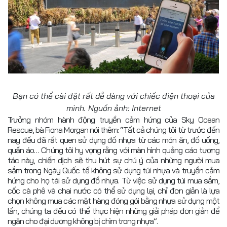
Bạn có thể cài đặt rất dễ dàng với chiếc điện thoại của
mình. Nguồn ảnh: Internet
Trưởng nhóm hành động truyền cảm hứng của Sky Ocean
Rescue, bà Fiona Morgan nói thêm: “Tất cả chúng tôi từ trước đến
nay đều đã rất quen sử dụng đồ nhựa từ các món ăn, đồ uống,
quần áo… Chúng tôi hy vọng rằng với màn hình quảng cáo tương
tác này, chiến dịch sẽ thu hút sự chú ý của những người mua
sắm trong Ngày Quốc tế không sử dụng túi nhựa và truyền cảm
hứng cho họ tái sử dụng đồ nhựa. Từ việc sử dụng túi mua sắm,
cốc cà phê và chai nước có thể sử dụng lại, chỉ đơn giản là lựa
chọn không mua các mặt hàng đóng gói bằng nhựa sử dụng một
lần, chúng ta đều có thể thực hiện những giải pháp đơn giản để
ngăn cho đại dương không bị chìm trong nhựa”.