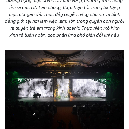
dương hạng mục chính DN bền vững, chương trình cũng
tìm ra các DN tiên phong, thực hiện tốt trong ba hạng
mục chuyên đề: Thúc đẩy quyền năng phụ nữ và bình
đẳng giới tại nơi làm việc làm; Tôn trọng quyền con người
và quyền trẻ em trong kinh doanh; Thực hiện mô hình
kinh tế tuần hoàn, góp phần ứng phó biến đổi khí hậu.