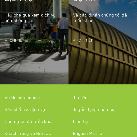
Hãy ghé qua xem dịch vụ
Và các dự án chúng tôi đã
của chúng tôi.
triển khai.
+
CHI TIẾT
+
CHI TIẾT
Về Hemera media
Tin tức
Sản phẩm & dịch vụ
Tuyển dụng nhân sự
Các dự án đã triển khai
Liên hệ
Khách hàng và Đối tác
English Profile