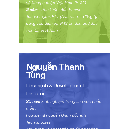
và Công nghiệp Việt Nam (VCCI).
2 năm
- Phó Giám đốc Sasme
Technologies Pte. (Australia) - Công ty
cung cấp dịch vụ SMS on demand đầu
tiên tại Việt Nam.
Nguyễn Thanh
Tùng
Research & Development
Director
20 năm
kinh nghiệm trong lĩnh vực phần
mềm.
Founder & nguyên Giám đốc ePi
Technologies