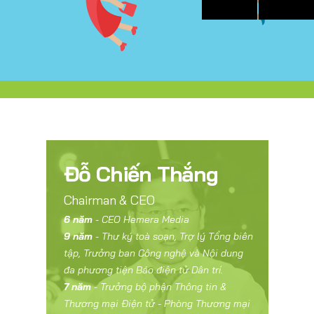
Đỗ Chiến Thắng
Chairman & CEO
6 năm
- CEO Hemera Media
9 năm
- Thư ký toà soạn, Trợ lý Tổng biên
tập, Trưởng ban Công nghệ và Nội dung
đa phương tiện Báo điện tử Dân trí.
7 năm
- Trưởng bộ phận Thông tin &
Thương mại Điện tử - Phòng Thương mại