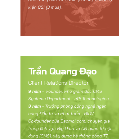
kiện CSI (3 mùa)…
Trần Quang Đạo
Client Relations Director
9 năm
- Founder, Phó giám đốc CMS
Systems Department - ePi Technologies
3 năm
- Trưởng phòng công nghệ ngân
hàng Đầu tư và Phát triển - BIDV
Co-founder của Baomoi.com, chuyên gia
trong lĩnh vực Big Data và CN quản trị nội
dung (CMS), xây dựng hệ thống cổng TT