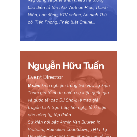
Xây dựng và phát triển nhiều hệ thống
báo điện tử lớn như VietnamPlus, Thanh
Niên, Lao động, VTV online, An ninh Thủ
đô, Tiền Phong, Pháp luật Online…
Nguyễn Hữu Tuấn
Event Director
8 năm
kinh nghiệm trong lĩnh vực sự kiện
Tham gia tổ chức nhiều sự kiện quốc gia
và quốc tế: các DJ Show, lễ trao giải,
truyền hình trực tiếp, hội nghị, lễ kỉ niệm
các công ty, tập đoàn...
Sự kiện nổi bật: Armin Van Buuren in
Vietnam, Heineken Countdown, THTT Tự
Hào Nông dân Việt Nam (5 mùa), chuỗi sự